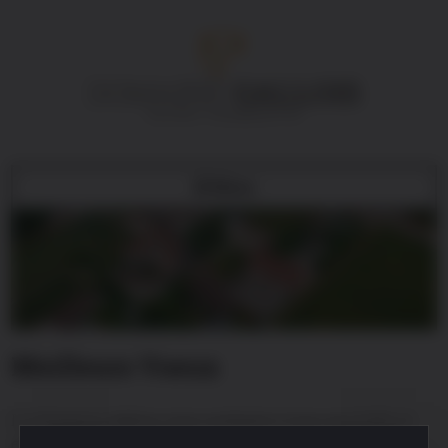
Menu
Meilleurs Voeux
Le domaine Gallois vous souhaite à tous une belle et
excellente année 2017.