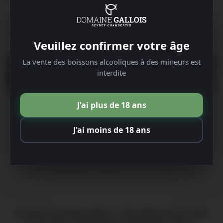
A Gevrey, l’hiver s’installe pendant que les vignes se
taillent.
Veuillez confirmer votre âge
La vente des boissons alcooliques à des mineurs est
interdite
J'ai plus de 18 ans
J'ai moins de 18 ans
Article publié le 5 janvier 2017
Domaine Gallois
»
Non classé
»
Meilleurs Voeux
Domaine Dominique Gallois - 9 Rue Maréchal de Lattre
de Tassigny, 21220 Gevrey-Chambertin, France -