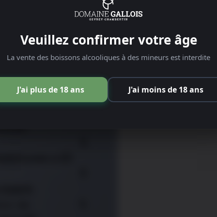
Veuillez confirmer votre âge
La vente des boissons alcooliques à des mineurs est interdite
J'ai plus de 18 ans
J'ai moins de 18 ans